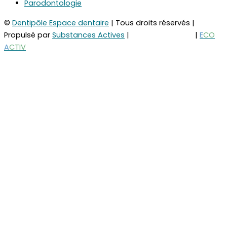
Parodontologie
©
Dentipôle Espace dentaire
| Tous droits réservés |
Propulsé par
Substances Actives
|
Mentions légales
|
E
CO
A
CTIV